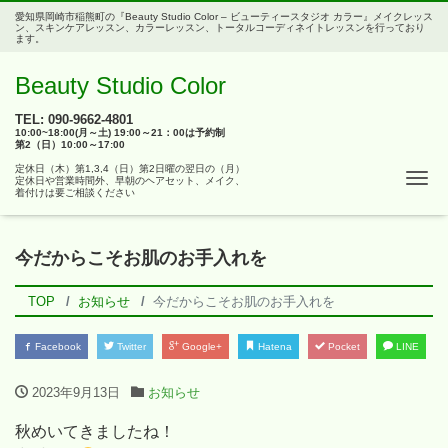
愛知県岡崎市稲熊町の『Beauty Studio Color – ビューティースタジオ カラー』メイクレッス
ン、スキンケアレッスン、カラーレッスン、トータルコーディネイトレッスンを行っており
ます。
Beauty Studio Color
TEL: 090-9662-4801
10:00~18:00(月～土) 19:00～21：00は予約制
第2（日）10:00～17:00
定休日（木）第1,3,4（日）第2日曜の翌日の（月）
Tog
定休日や営業時間外、早朝のヘアセット、メイク、
着付けは要ご相談ください
今だからこそお肌のお手入れを
TOP
お知らせ
今だからこそお肌のお手入れを
Facebook
Twitter
Google+
Hatena
Pocket
LINE
2023年9月13日
お知らせ
秋めいてきましたね！