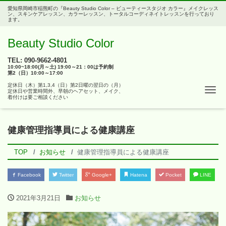
愛知県岡崎市稲熊町の『Beauty Studio Color – ビューティースタジオ カラー』メイクレッス
ン、スキンケアレッスン、カラーレッスン、トータルコーディネイトレッスンを行っており
ます。
Beauty Studio Color
TEL: 090-9662-4801
10:00~18:00(月～土) 19:00～21：00は予約制
第2（日）10:00～17:00
定休日（木）第1,3,4（日）第2日曜の翌日の（月）
Tog
定休日や営業時間外、早朝のヘアセット、メイク、
着付けは要ご相談ください
健康管理指導員による健康講座
TOP
お知らせ
健康管理指導員による健康講座
Facebook
Twitter
Google+
Hatena
Pocket
LINE
2021年3月21日
お知らせ