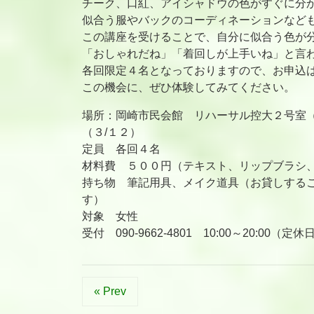
チーク、口紅、アイシャドウの色がすぐに分
似合う服やバックのコーディネーションなど
この講座を受けることで、自分に似合う色が
「おしゃれだね」「着回しが上手いね」と言
各回限定４名となっておりますので、お申込
この機会に、ぜひ体験してみてください。
場所：岡崎市民会館 リハーサル控大２号室（
（３/１２）
定員 各回４名
材料費 ５００円（テキスト、リップブラシ
持ち物 筆記用具、メイク道具（お貸しする
す）
対象 女性
受付 090-9662-4801 10:00～20:0
« Prev