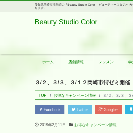
愛知県岡崎市稲熊町の『Beauty Studio Color – ビューティ
ります。
Beauty Studio Color
ホーム
店舗情報
レッスン
学
３/２、３/３、３/１２岡崎市街ゼミ開催
TOP
お得なキャンペーン情報
３/２、３/３、
Facebook
Twitter
Google+
2019年2月11日
お得なキャンペーン情報